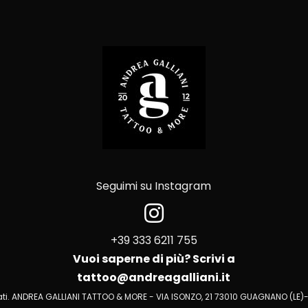
Seguimi su Instagram
+39 333 6211 755
Vuoi saperne di più? Scrivi a
tattoo@andreagalliani.it
iservati. ANDREA GALLIANI TATTOO & MORE - VIA ISONZO, 21 73010 GUAGNANO (LE