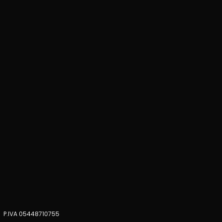
)- P.IVA 05448710755